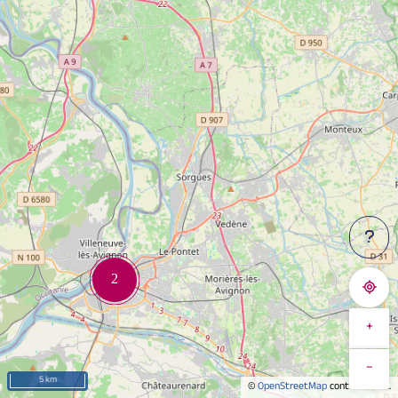
+
−
5 km
©
OpenStreetMap
contributeurs.