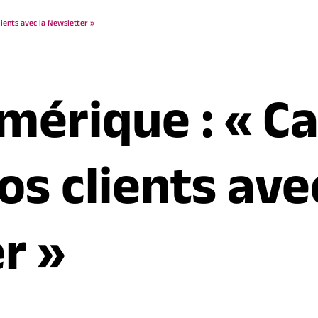
lients avec la Newsletter »
mérique : « C
vos clients ave
r »