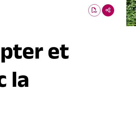
apter et
c la