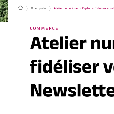
On en parle
Atelier numérique : « Capter et fidéliser vos c
COMMERCE
Atelier nu
fidéliser 
Newslette