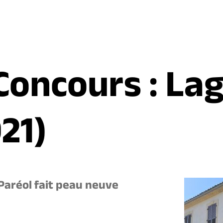
Concours : La
21)
Paréol fait peau neuve