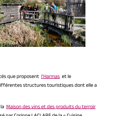
vités que proposent
l’Harmas
et le
férentes structures touristiques dont elle a
 la
Maison des vins et des produits du terroir