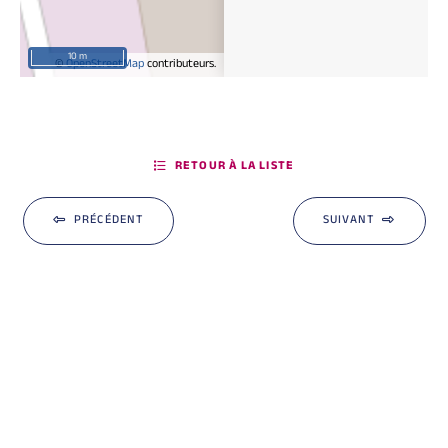
10 m
©
OpenStreetMap
contributeurs.
RETOUR À LA LISTE
PRÉCÉDENT
SUIVANT