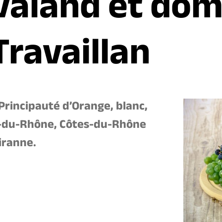
aland et dom
Travaillan
 Principauté d’Orange, blanc,
s-du-Rhône, Côtes-du-Rhône
airanne.