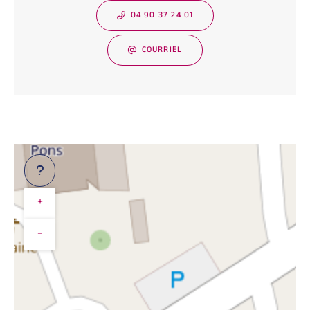
04 90 37 24 01
COURRIEL
+
−