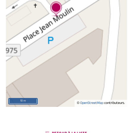
10 m
©
OpenStreetMap
contributeurs.