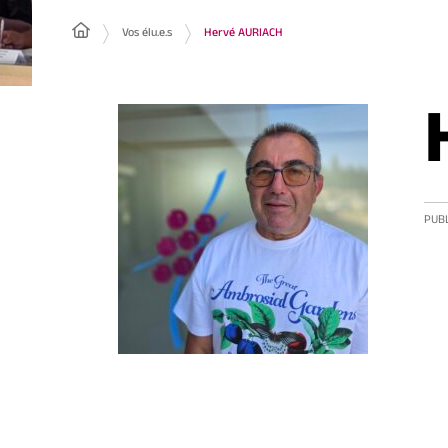
Vos élu.e.s
Hervé AURIACH
PUBL