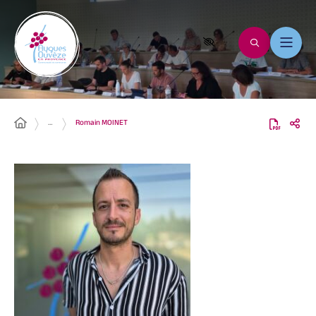
…
Romain MOINET