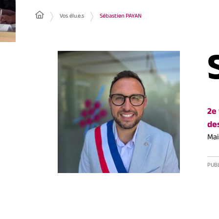
Vos élu.e.s
Sébastien PAYAN
2e 
de
Mai
PUBL