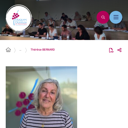
…
Thérèse BERNARD