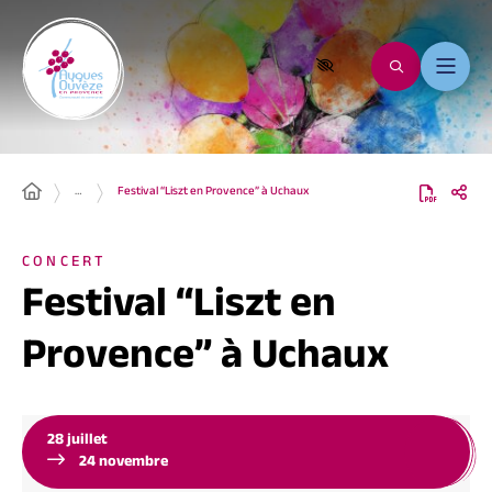
…
Festival “Liszt en Provence” à Uchaux
CONCERT
Festival “Liszt en
Provence” à Uchaux
28
juillet
24
novembre