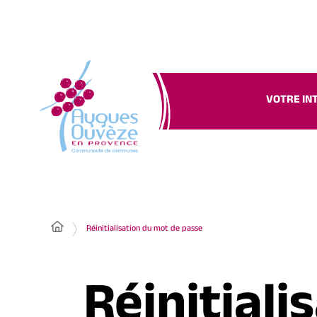
VOTRE IN
Réinitialisation du mot de passe
Réinitiali