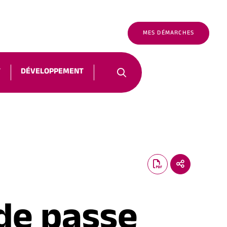
É
FR
NOUS CONTACTER
MES DÉMARCHES
T
DÉVELOPPEMENT
 de passe