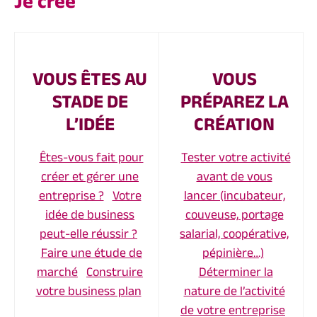
Je crée
VOUS ÊTES AU
VOUS
STADE DE
PRÉPAREZ LA
L’IDÉE
CRÉATION
Êtes-vous fait pour
Tester votre activité
créer et gérer une
avant de vous
entreprise ?
Votre
lancer (incubateur,
idée de business
couveuse, portage
peut-elle réussir ?
salarial, coopérative,
Faire une étude de
pépinière…)
marché
Construire
Déterminer la
votre business plan
nature de l’activité
de votre entreprise