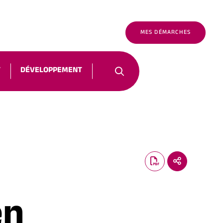
É
FR
NOUS CONTACTER
MES DÉMARCHES
T
DÉVELOPPEMENT
en