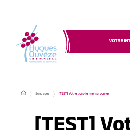
VOTRE IN
Sondages
[TEST] Votre puis-je m’en procurer
[TEST] Vo