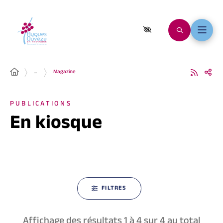
…
Magazine
PUBLICATIONS
En kiosque
FILTRES
Affichage des résultats
1
à
4
sur
4
au total